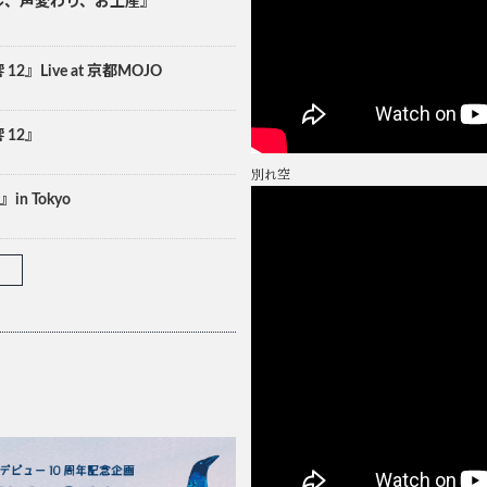
ソウル、声変わり、お土産』
12』Live at 京都MOJO
響 12』
別れ空
』in Tokyo