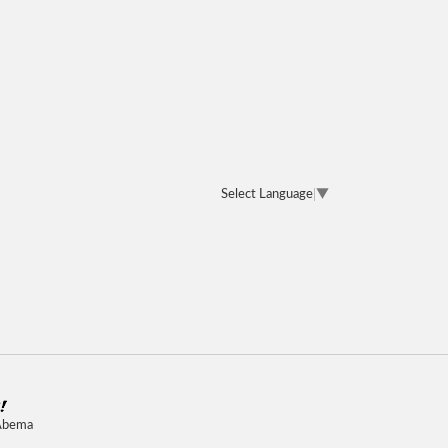
Select Language
▼
Abema