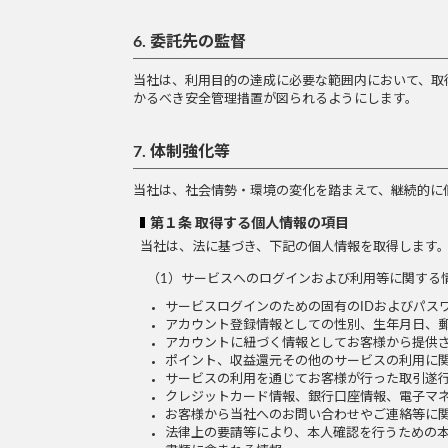
6. 委託先の監督
当社は、利用目的の達成に必要な範囲内において、取
かるべき安全管理措置が図られるようにします。
7. 体制強化等
当社は、社会情勢・環境の変化を踏まえて、継続的に
第１条 取得する個人情報の項目
当社は、法に基づき、下記の個人情報を取得します
（1）サービスへのログインおよび利用等に関する
サービスログインのための固有のIDおよびパス
アカウント登録情報としての性別、生年月日、
アカウントに紐づく情報としてお客様から提供さ
ポイント、収益還元その他のサービスの利用に
サービスの利用を通じてお客様が行った取引遂
クレジットカード情報、銀行口座情報、電子マ
お客様から当社へのお問い合わせやご連絡等に
法律上の要請等により、本人確認を行うための