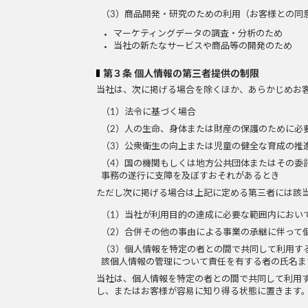
（3）商品開発・研究のための利用（お客様との同
マーケティングデータの調査・分析のため
当社の新たなサービスや商品等の開発のため
第３条 個人情報の第三者提供の制限
当社は、次に掲げる場合を除くほか、あらかじめお
（1）法令に基づく場合
（2）人の生命、身体または財産の保護のために必
（3）公衆衛生の向上または児童の健全な育成の推
（4）国の機関もしくは地方公共団体またはその委
事務の遂行に支障を及ぼすおそれがあるとき
ただし次に掲げる場合は上記に定める第三者には該
（1）当社が利用目的の達成に必要な範囲内におい
（2）合併その他の事由による事業の承継に伴って
（3）個人情報を特定の者との間で共同して利用す
該個人情報の管理について責任を有する者の氏名ま
当社は、個人情報を特定の者との間で共同して利用
し、またはお客様が容易に知り得る状態に置きます