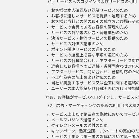
（1）サービスへのログインおよびサービスの利用
お客様の本人確認及び認証サービスのため
お客様に適したサービスを提供・運用するため
お客様と当社との間の取引の成立および履行そ
サービスの会員であるお客様の管理のため
サービスの商品等の梱包・発送業務のため
決済サービス・物流サービスの提供のため
サービスの対価の請求のため
ポイント関連サービスの運用のため
サービスの運営上必要な事項の通知のため
サービスの各種問合わせ、アフターサービス対
退会したお客様へのご連絡・各種問合わせ対応
アフターサービス、問い合わせ、苦情対応のた
不正行為等の防止および対応のため
当社が実施するサービス又は企画に関する連絡
ユーザーの本人認証及び各種画面における登録
なお、お客様がサービスへログインし、サービスを
（2）広告・マーケティングのための利用（お客様
サービス上または第三者の媒体においてサービ
メールマガジンの送信のため
ダイレクトメールの送付のため
キャンペーン、懸賞企画、アンケートの実施の
サービス上または第三者の媒体において第三者