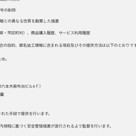
符号の削除
情報との異なる性質を勘案した措置
県・市区町村）、商品購入履歴、サービス利用履歴
合の目的、匿名加工情報に含まれる項目及びその提供方法は以下のとおりで
ため。
R六本木麻布台ビル6Ｆ）
項目
された手段で提供を行います。
内規程に基づく安全管理措置が遂行されるよう監督を行います。