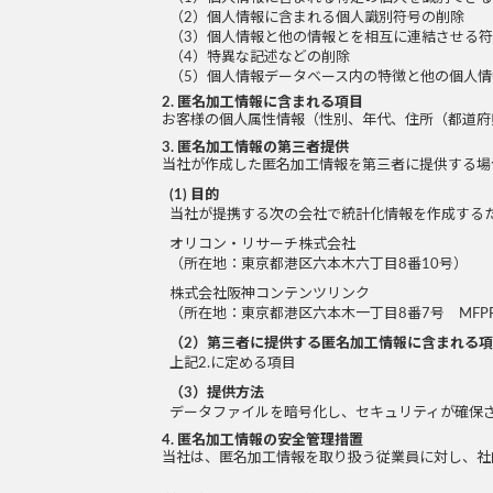
（2）個人情報に含まれる個人識別符号の削除
（3）個人情報と他の情報とを相互に連結させる
（4）特異な記述などの削除
（5）個人情報データベース内の特徴と他の個人
2. 匿名加工情報に含まれる項目
お客様の個人属性情報（性別、年代、住所（都道府
3. 匿名加工情報の第三者提供
当社が作成した匿名加工情報を第三者に提供する場
(1) 目的
当社が提携する次の会社で統計化情報を作成する
オリコン・リサーチ株式会社
（所在地：東京都港区六本木六丁目8番10号）
株式会社阪神コンテンツリンク
（所在地：東京都港区六本木一丁目8番7号 MFP
（2）第三者に提供する匿名加工情報に含まれる
上記2.に定める項目
（3）提供方法
データファイルを暗号化し、セキュリティが確保
4. 匿名加工情報の安全管理措置
当社は、匿名加工情報を取り扱う従業員に対し、社