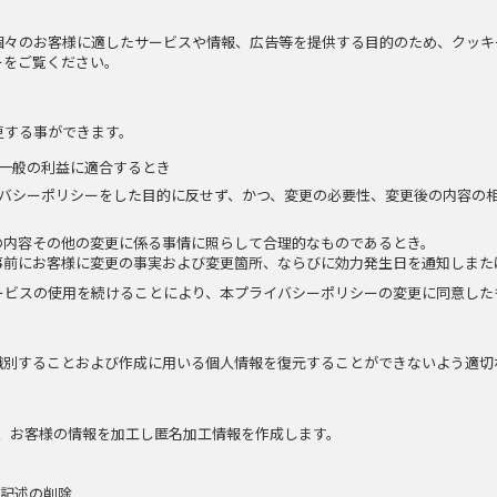
個々のお客様に適したサービスや情報、広告等を提供する目的のため、クッキ
ーをご覧ください。
更する事ができます。
一般の利益に適合するとき
バシーポリシーをした目的に反せず、かつ、変更の必要性、変更後の内容の
の内容その他の変更に係る事情に照らして合理的なものであるとき。
事前にお客様に変更の事実および変更箇所、ならびに効力発生日を通知しまた
ービスの使用を続けることにより、本プライバシーポリシーの変更に同意した
識別することおよび作成に用いる個人情報を復元することができないよう適切
。
、お客様の情報を加工し匿名加工情報を作成します。
る記述の削除