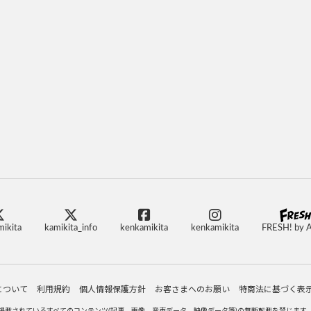
ikita
kamikita_info
kenkamikita
kenkamikita
FRESH! by 
について
利用規約
個人情報保護方針
お客さまへのお願い
特商法に基づく表
掲載されているすべてのコンテンツ
(記事、画像、音声データ、映像データ等)の無断転載を禁じます