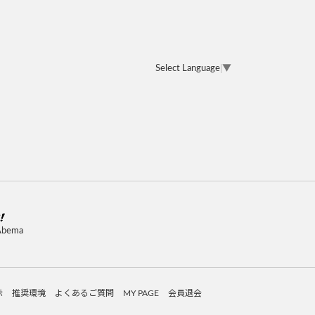
Select Language
▼
Abema
示
推奨環境
よくあるご質問
MY PAGE
会員退会
。