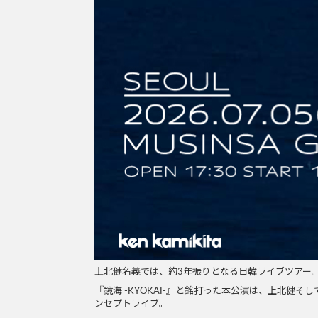
上北健名義では、約3年振りとなる日韓ライブツアー
『鏡海 -KYOKAI-』と銘打った本公演は、上北
ンセプトライブ。