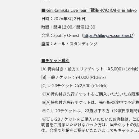
-----
■Ken Kamikita Live Tour『鏡海 -KYOKAI-』in Tokyo
日時：2026年8月2日(日)
時間：開場12:00／開演12:30
会場：Spotify O-nest（
https://shibuya-o.com/nest/
）
座席：オール・スタンディング
■チケット種別
[A] 特典付き・前方エリアチケット：¥5,000 (+1drink)
[B] 一般チケット：¥4,000 (+1drink)
[C] U-23チケット：¥2,500 (+1drink)
※[A]特典付き先行チケットをご購入いただいた方限
※[A]特典付き先行チケットは、先行販売途中で予定
※[C]U-23チケットは、23歳以下の方（公演日来
※[C]U-23チケットをご購入いただいたお客様は
明書をご提示いただけなかった方は、当チケットの対
後、会場で年齢をご提示いただきましてもキャッシュ