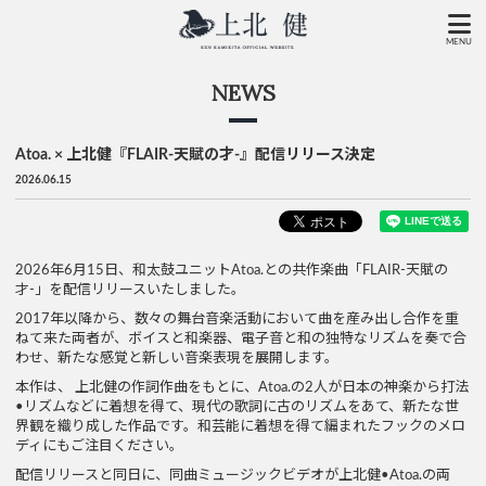
MENU
NEWS
Atoa. × 上北健『FLAIR-天賦の才-』配信リリース決定
2026.06.15
2026年6月15日、和太鼓ユニットAtoa.との共作楽曲「FLAIR-天賦の
才-」を配信リリースいたしました。
2017年以降から、数々の舞台音楽活動において曲を産み出し合作を重
ねて来た両者が、ボイスと和楽器、電子音と和の独特なリズムを奏で合
わせ、新たな感覚と新しい音楽表現を展開します。
本作は、 上北健の作詞作曲をもとに、Atoa.の2人が日本の神楽から打法
•リズムなどに着想を得て、現代の歌詞に古のリズムをあて、新たな世
界観を織り成した作品です。和芸能に着想を得て編まれたフックのメロ
ディにもご注目ください。
配信リリースと同日に、同曲ミュージックビデオが上北健•Atoa.の両