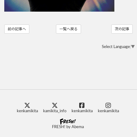
前の記事へ
一覧へ戻る
次の記事
Select Language
▼
kenkamikita
kamikita_info
kenkamikita
kenkamikita
FRESH! by Abema