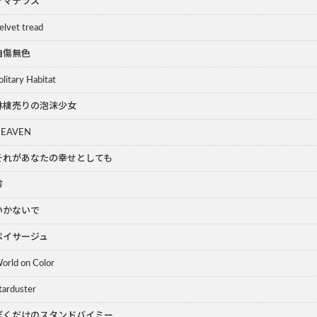
アマテラス
Velvet tread
自傷無色
olitary Habitat
林檎売りの泡沫少女
EAVEN
それがあなたの幸せとしても
零
いかないで
ペイサージュ
orld on Color
tarduster
ぼくだけのスタンドバイミー