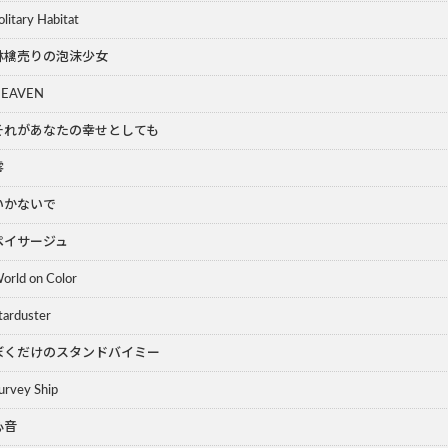
olitary Habitat
林檎売りの泡沫少女
EAVEN
それがあなたの幸せとしても
零
いかないで
ペイサージュ
orld on Color
tarduster
ぼくだけのスタンドバイミー
urvey Ship
心音