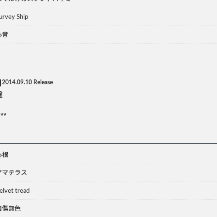
urvey Ship
心音
2014.09.10 Release
盤
199
心根
アマテラス
Velvet tread
自傷無色