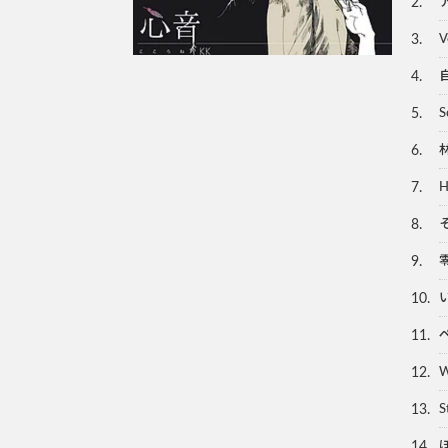
2.
3.
​
4.
5.
S
6.
7.
H
8.
9.
10.
11.
12.
W
13.
S
14.