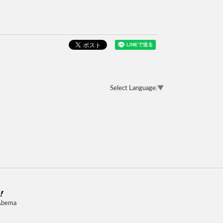
Select Language
▼
Abema