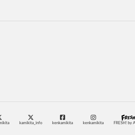
ikita
kamikita_info
kenkamikita
kenkamikita
FRESH! by 