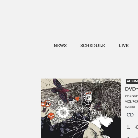
NEWS
SCHEDULE
LIVE
ALBUM
DV
CD+D
VIZL-705
¥2,860
CD
1.