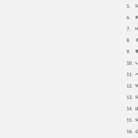
5.
S
6.
7.
H
8.
9.
10.
11.
12.
W
13.
S
14.
15.
S
16.