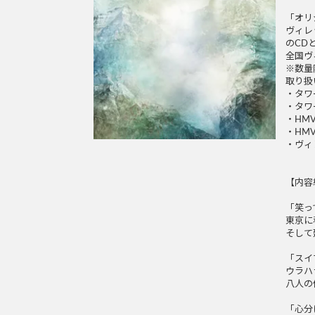
「オリ
ヴィレッ
のCD
全国ヴ
※数量
取り扱
・タワ
・タワ
・HMV
・HMV
・ヴィ
【内容
「笑っ
東京に
そして
「スイ
ウラハ
八人の
「心分