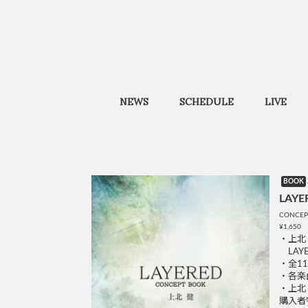
NEWS
SCHEDULE
LIVE
BOOK
LAYE
CONCEP
¥1,650
・上北
LAY
・全1
・各楽
・上北
購入者