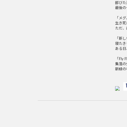
鄙びた
最後の
「メグ
生き死
ただ、
「新し
寝たき
ある日
「Fly F
集落の
新緑の