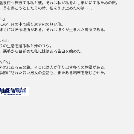
温泉街へ旅行する私と彼。それは私が私をおしまいにするための旅。
一言を書こうとしたその時、私を引き止めたのは･･･。
ル」
にの年月の中で繰り返す宛の無い旅。
ぼくには帰る場所がある。それはぼくが生まれた場所である。
い日」
りの生活を送る私と妹のユウ。
、悪夢から目覚めた私に妹はある告白を始めた。
ly Fly」
外れにある三叉路。そこには人が作り出す多くの物語がある。
季節に訪れた若い男女の会話も、またある結末を感じさせた。