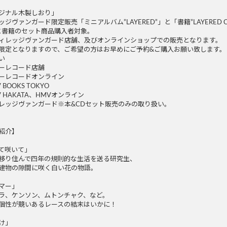
ジナル木製しおり」
ジヴァンガード限定販売「ミニアルバム”LAYERED”」と「書籍”LAYERED CO
と書籍のセット商品購入者対象​。
ィレッジヴァンガード店舗、及びオンラインショップでの販売となります。
限定となりますので、ご希望の方はお早めにご予約&ご購入お願い致します。
い
ーレコード店舗
ーレコードオンライン
 BOOKS TOKYO
 HAKATA、HMVオンライン
レッジヴァンガード​※本&CDセット販売のみの取り扱い。
紹介】
て咲いて」
移り住んで四年の規則的な生活を送る研究生、
建物の隙間に咲く白い花の物語。
マー」
ラ、ケンソン、ムトンチャク、など。
個性が競いあるレースの結末はいかに！
け」