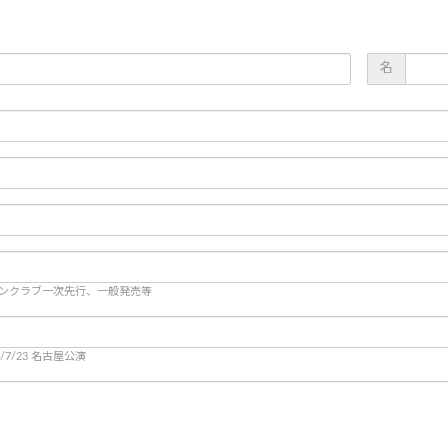
名
ァンクラブ一次先行、一般発売等
18/7/23 名古屋公演