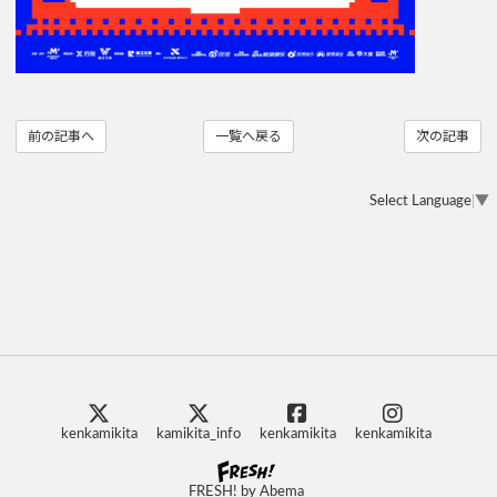
前の記事へ
一覧へ戻る
次の記事
Select Language
▼
kenkamikita
kamikita_info
kenkamikita
kenkamikita
FRESH! by Abema